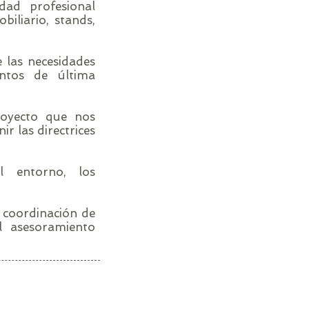
dad profesional
biliario, stands,
 las necesidades
entos de última
royecto que nos
ir las directrices
l entorno, los
a coordinación de
el asesoramiento