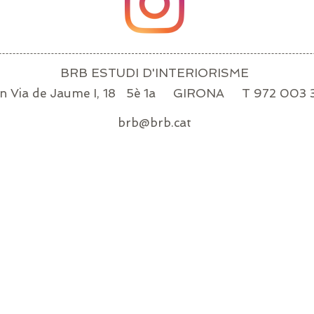
BRB ESTUDI D'INTERIORISME
n Via de Jaume I, 18 5è 1a GIRONA T 972 003 
brb@brb.cat