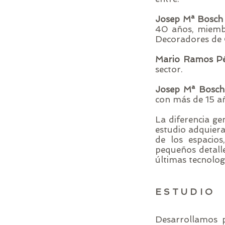
Josep Mª Bosch 
40 años, miembr
Decoradores de 
Mario Ramos P
sector.
Josep Mª Bosch
con más de 15 añ
La diferencia ge
estudio adquiera
de los espacio
pequeños detalle
últimas tecnolog
ESTUDIO
Desarrollamos p