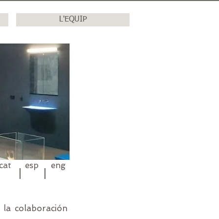
L'EQUIP
cat
esp
eng
la colaboración